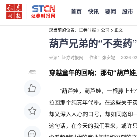
首页
快讯
要闻
股市
您当前的位置：
证券时报
>
公司
>
正文
葫芦兄弟的“不卖药
来源：证券时报网
作者：张安妮
2026-02
穿越童年的回响：那句“葫芦娃
点赞
“葫芦娃，葫芦娃，一根藤上七
拉回那个纯真年代🎯。在这些关于
却又深入人心的口号，却如同烙印一
这句话，在今天的我们看来，或许