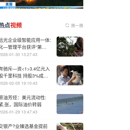
热点
视频
换一换
远光企业级智能应用一体:
化—管理平台获评“第七
届智慧企业建设创新案
2026-01-30 13:27:43
例”
奔驰斥—资<1>3.4亿元入
股千里科技 持股3%成第
五大股东
2026-02-05 19:10:43
原油芳烃：美元流动性:
紧,张，国际油价转弱
2026-01-29 13:47:43
交银产?业臻选基金提前