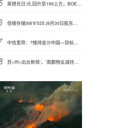
英镑兑日:元,回升至199上方，BOE与BOJ政策分化支撑交叉盘
佰维存储(68‘8’525.)9月30日股东户数4.17万户，较上期增加14.53%
中信里昂：?维持金沙中国—目标价22.4港元 评级“跑赢大市” 料未来股息增
苏<州>出台新规‘，’南都物业减持安邦护卫，中都物业人事变动