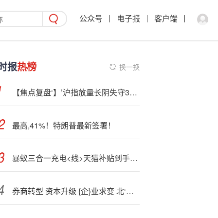
公众号
电子报
客户端
时报
热榜
换一换
【焦点复盘‘】’沪指放量长阴失守3900点 全市场超450股跌超7% AI应用端一枝独秀
最高,41%！特朗普最新签署！
暴蚁三合一充电<线>天猫补贴到手?仅3.01元
券商转型 资本升级 {企}业求变 北‘交’所构建服务专精特新中小企业新生态