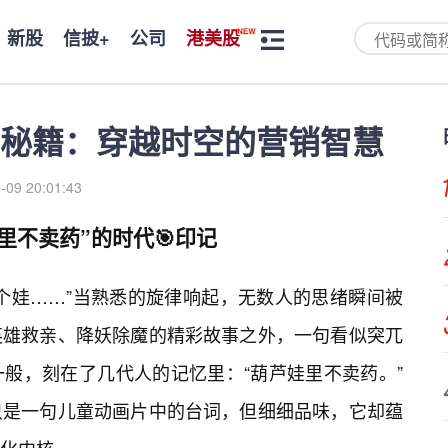
新股
信披+
公司
港美股
”秘籍：穿越时空的营销智慧
-09 20:01:43
里不卖药”的时代🎯印记
个娃……”当熟悉的旋律响起，无数人的思绪瞬间被
英雄救亲、降妖除魔的精彩故事之外，一句看似突兀
般，刻在了几代人的记忆里：“葫芦娃里不卖药。”
只是一句儿童动画片中的台词，但细细品味，它却蕴